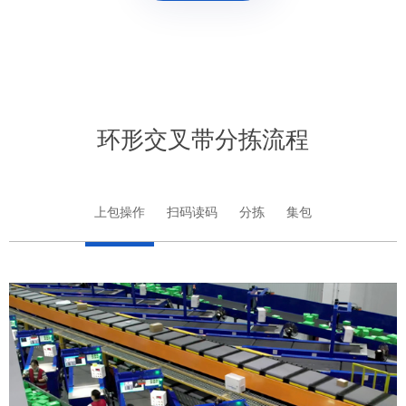
环形交叉带分拣流程
上包操作
扫码读码
分拣
集包